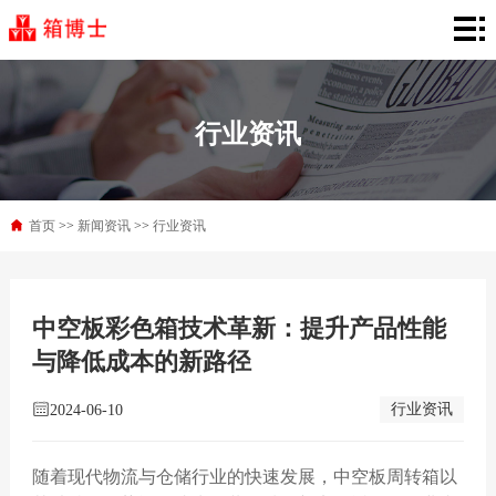
首
页
产
品
行
行业资讯
中
业
新
心
解
闻
首页
>>
新闻资讯
>>
行业资讯
关
决
资
于
联
中空板彩色箱技术革新：提升产品性能
方
讯
箱
系
与降低成本的新路径
案
博
我
行业资讯
2024-06-10
士
们
随着现代物流与仓储行业的快速发展，中空板周转箱以