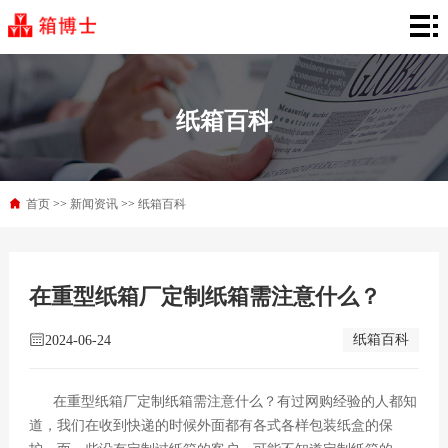
首
页
产
品
行
纸箱百科
中
业
新
心
解
闻
首页
>>
新闻资讯
>>
纸箱百科
关
决
资
于
联
在重型纸箱厂定制纸箱需注意什么？
方
讯
箱
系
案
纸箱百科
博
2024-06-24
我
士
们
在重型纸箱厂定制纸箱需注意什么？有过网购经验的人都知
道，我们在收到快递的时候外面都有各式各样包装纸盒的保