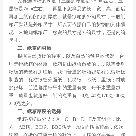
先要选择纸的厚度（三层的厚度是3.5mm左右，五
层纸是7mm左右。）再量下您样品的长，宽，高。然后
再加上纸箱的纸的厚度，就是纸箱的外箱尺寸，一般纸
箱厂默认是外箱尺寸，所以要依据自己的货物的具体情
况，来通知纸箱厂，您说的尺寸是外箱尺寸，还是内箱
尺寸。
二、纸箱的材质
根据自己货物的轻重，以及自己的预算的状况，合
理选择纸箱的材质，纸箱是由纸板做成的，所以需要对
纸板的概念有所理解，我们普通的纸箱都是有瓦楞纸板
制造的，瓦楞纸板分面纸，瓦楞纸，芯纸，里纸；材质
的好坏，普通都跟每平米的重量有关，每平米重量越
重，质量也就越好，纸的克重有120克140克170克200克
250克之分。
三、纸箱厚度的选择
纸箱按楞型分类：A、C、B、E、F及其组合，比
方：AB楞、BC楞、BBC楞等。A楞的楞高较高，依次
递增，在纸的克重一样的状况下，瓦楞的楞高越高，缓